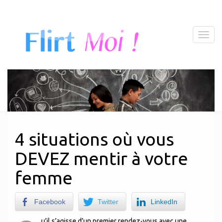
T
o
g
g
l
e
n
a
v
i
4 situations où vous
g
a
DEVEZ mentir à votre
t
i
femme
o
n
Facebook
Twitter
LinkedIn
u’il s’agisse d’un premier rendez-vous avec une