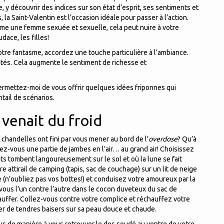
, y découvrir des indices sur son état d’esprit, ses sentiments et
a Saint-Valentin est l’occasion idéale pour passer à l’action.
me une femme sexuée et sexuelle, cela peut nuire à votre
ace, les filles!
tre fantasme, accordez une touche particulière à l’ambiance.
tés. Cela augmente le sentiment de richesse et
 permettez-moi de vous offrir quelques idées friponnes qui
ntail de scénarios.
venait du froid
chandelles ont fini par vous mener au bord de l’
overdose
? Qu’à
frez-vous une partie de jambes en l’air… au grand air! Choisissez
ants tombent langoureusement sur le sol et où la lune se fait
re attirail de camping (tapis, sac de couchage) sur un lit de neige
n’oubliez pas vos bottes!) et conduisez votre amoureux par la
-vous l’un contre l’autre dans le cocon duveteux du sac de
auffer. Collez-vous contre votre complice et réchauffez votre
er de tendres baisers sur sa peau douce et chaude.