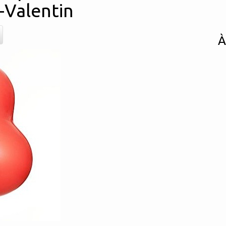
t-Valentin
À