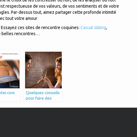
e le choix de les concrétiser ou non, de les analyser ou non.
est respectueuse de vos valeurs, de vos sentiments et de votre
gles. Par-dessus tout, aimez partager cette profonde intimité
vec tout votre amour
 ? Essayez ces sites de rencontre coquines:
Casual dating
,
 de belles rencontres…
ter.com
Quelques conseils
pour faire des
rencontres
coquines près de
chez vous