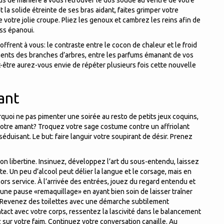
 de manière à vous retrouver le dos soudé au ventre de votre
la solide étreinte de ses bras aidant, faites grimper votre
de votre jolie croupe. Pliez les genoux et cambrez les reins afin de
iss épanoui.
ffrent à vous: le contraste entre le cocon de chaleur et le froid
ements des branches d’arbres, entre les parfums émanant de vos
-être aurez-vous envie de répéter plusieurs fois cette nouvelle
ant
quoi ne pas pimenter une soirée au resto de petits jeux coquins,
de votre amant? Troquez votre sage costume contre un affriolant
uisant. Le but: faire languir votre soupirant de désir. Prenez
on libertine. Insinuez, développez l’art du sous-entendu, laissez
vite. Un peu d’alcool peut délier la langue et le corsage, mais en
ors service. À l’arrivée des entrées, jouez du regard entendu et
 une pause «remaquillage» en ayant bien soin de laisser traîner
 Revenez des toilettes avec une démarche subtilement
tact avec votre corps, ressentez la lascivité dans le balancement
 sur votre faim. Continuez votre conversation canaille. Au