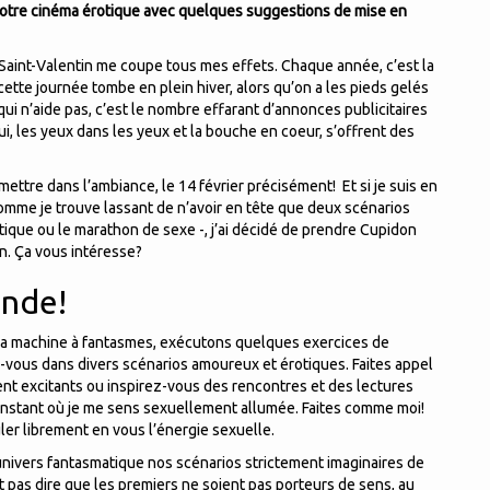
 votre cinéma érotique avec quelques suggestions de mise en
 Saint-Valentin me coupe tous mes effets. Chaque année, c’est la
cette journée tombe en plein hiver, alors qu’on a les pieds gelés
 qui n’aide pas, c’est le nombre effarant d’annonces publicitaires
, les yeux dans les yeux et la bouche en coeur, s’offrent des
mettre dans l’ambiance, le 14 février précisément! Et si je suis en
omme je trouve lassant de n’avoir en tête que deux scénarios
tique ou le marathon de sexe -, j’ai décidé de prendre Cupidon
n. Ça vous intéresse?
onde!
r la machine à fantasmes, exécutons quelques exercices de
ez-vous dans divers scénarios amoureux et érotiques. Faites appel
ent excitants ou inspirez-vous des rencontres et des lectures
 instant où je me sens sexuellement allumée. Faites comme moi!
uler librement en vous l’énergie sexuelle.
 univers fantasmatique nos scénarios strictement imaginaires de
t pas dire que les premiers ne soient pas porteurs de sens, au