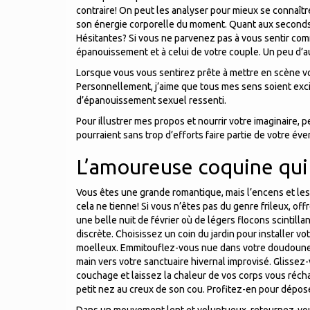
contraire! On peut les analyser pour mieux se connaître
son énergie corporelle du moment. Quant aux seconds, l
Hésitantes? Si vous ne parvenez pas à vous sentir com
épanouissement et à celui de votre couple. Un peu d’aud
Lorsque vous vous sentirez prête à mettre en scène vo
Personnellement, j’aime que tous mes sens soient exci
d’épanouissement sexuel ressenti.
Pour illustrer mes propos et nourrir votre imaginaire,
pourraient sans trop d’efforts faire partie de votre éve
L’amoureuse coquine qui 
Vous êtes une grande romantique, mais l’encens et les 
cela ne tienne! Si vous n’êtes pas du genre frileux, of
une belle nuit de février où de légers flocons scintill
discrète. Choisissez un coin du jardin pour installer vot
moelleux. Emmitouflez-vous nue dans votre doudoune (
main vers votre sanctuaire hivernal improvisé. Glissez
couchage et laissez la chaleur de vos corps vous réch
petit nez au creux de son cou. Profitez-en pour dépos