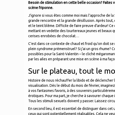
Besoin de stimulation en cette belle occasion? Faites
scène friponne.
J’ignore si vous êtes comme moi mais l’approche de la
grande rencontre et la grande désillusion. Après tout, 
et le teint blême. Difficile de faire preuve d’ardeur! Ce
mettant en vedette des tourtereaux jeunes et beaux qui
cerises enrobées de chocolat…
C’est dans ce contexte de chaud et froid qu’on doit se 
plein syndrome prémenstruel? Si j’ai un gros rhume? C
possibles pour la Saint-Valentin – le cliché mégaroman
par les ailes en préparant une mise en scène à ma faço
Sur le plateau, tout le m
Histoire de nous réchauffer la libido et de déclenche
visualisation. Dès le début du mois de février, imagin
à vos fantasmes favoris, à des souvenirs particulièrem
érotiques. Pour ma part, je cherche à savourer chaque
Tous les stimuli sexuels doivent y passer. Laissez circ
En second lieu, il est essentiel de distinguer dans cet
ceux qui sont potentiellement réalisables. Cela ne veu