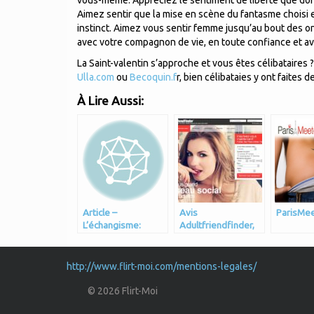
vous-même. Appréciez le sentiment de liberté que donn
Aimez sentir que la mise en scène du fantasme choisi 
instinct. Aimez vous sentir femme jusqu’au bout des on
avec votre compagnon de vie, en toute confiance et a
La Saint-valentin s’approche et vous êtes célibataires
Ulla.com
ou
Becoquin.f
r, bien célibataies y ont faites
À Lire Aussi:
Article –
Avis
ParisMee
L’échangisme:
Adultfriendfinder,
pourquoi?
30 jours de
rencontres sans
tabou
http://www.flirt-moi.com/mentions-legales/
© 2026 Flirt-Moi