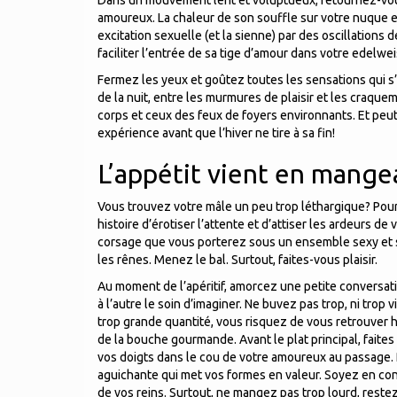
Dans un mouvement lent et voluptueux, retournez-vous
amoureux. La chaleur de son souffle sur votre nuque et 
excitation sexuelle (et la sienne) par des oscillations 
faciliter l’entrée de sa tige d’amour dans votre edelwe
Fermez les yeux et goûtez toutes les sensations qui s’o
de la nuit, entre les murmures de plaisir et les craqu
corps et ceux des feux de foyers environnants. Et peut
expérience avant que l’hiver ne tire à sa fin!
L’appétit vient en mange
Vous trouvez votre mâle un peu trop léthargique? Pour
histoire d’érotiser l’attente et d’attiser les ardeurs 
corsage que vous porterez sous un ensemble sexy et séd
les rênes. Menez le bal. Surtout, faites-vous plaisir.
Au moment de l’apéritif, amorcez une petite conversati
à l’autre le soin d’imaginer. Ne buvez pas trop, ni trop 
trop grande quantité, vous risquez de vous retrouver h
de la bouche gourmande. Avant le plat principal, faites
vos doigts dans le cou de votre amoureux au passage.
aguichante qui met vos formes en valeur. Soyez en con
de vos reins. Surtout, ne mangez pas trop lourd, restez